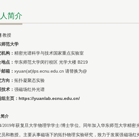
人简介
翔
教授
东师范大学
究机构：
精密光谱科学与技术国家重点实验室
公地点：
华东师范大学闵行校区 光学大楼 B219
子邮箱：
xyuan(at)lps.ecnu.edu.cn
请替换为
@
究方向：
拓扑凝聚态实验
展技术：
强磁场红外光谱
题组主页
：
https://yuanlab.ecnu.edu.cn/
人简介
014/2019年获复旦大学物理学学士/博士学位。同年加入华东师范大学
究员和教授。主要从事磁场下的拓扑物理实验研究，致力于发展强磁场红