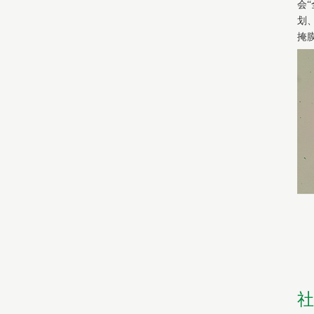
会
划
掩膜
社