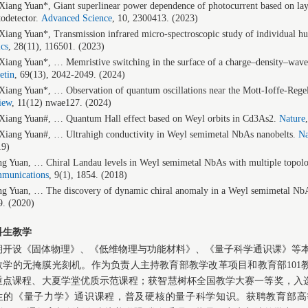
Xiang Yuan*, Giant superlinear power dependence of photocurrent based on l
odetector.
Advanced Science
, 10, 2300413. (2023)
iang Yuan*, Transmission infrared micro-spectroscopic study of individual h
cs
, 28(11), 116501. (2023)
Xiang Yuan*, … Memristive switching in the surface of a charge–density–wave
etin
, 69(13), 2042-2049. (2024)
iang Yuan*, … Observation of quantum oscillations near the Mott-Ioffe-Rege
iew
,
11(12) nwae127. (2024)
Xiang Yuan#, … Quantum Hall effect based on Weyl orbits in Cd3As2.
Nature
Xiang Yuan#, … Ultrahigh conductivity in Weyl semimetal NbAs nanobelts.
Na
19)
g Yuan, … Chiral Landau levels in Weyl semimetal NbAs with multiple topolog
munications
,
9(1), 1854. (2018)
ng Yuan, … The discovery of dynamic chiral anomaly in a Weyl semimetal Nb
9. (2020)
科生教学
期开设《固体物理》、《低维物理与功能材料》、《量子科学通识课》等本
教学的无掩膜光刻机。作为负责人主持教育部教学改革项目和教育部101
重点课程、大夏学堂优质示范课程；获智慧树杯全国教学大赛一等奖，入
生的《量子力学》通识课程，普及硬核的量子科学知识。获聘教育部高