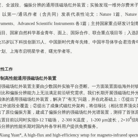
度、全波段、偏振分辨的通用强磁场红外装置；实验发现一维外尔费米
以第一/通讯作者（含共同）发表代表性论文：Nature 1篇、Nature Materials
struments、Advanced Scientific Instruments 各1篇；主持
项目、国家自然科学基金青年、面上、国际合作、联合重点项目等；入选
论35岁以下科技创新35人、中国新时代青年先锋、中国半导体学会君浩青年
计划、上海市启明星学者、曙光学者等。
表性工作
.研制高性能通用强磁场红外装置
期强磁场红外装置主要由少数国外实验平台垄断。一方面装置面临海外封
噪比和偏振分辨能力上无法满足前沿研究需求。我们长期开展强磁场红外光
磁体的通用强磁场红外装置，解决了“有无”问题，并在此基础上：①提出了外
m红外波段全覆盖；②提出了成像式磁红外架构，将信噪比（相比世界顶尖装
出了原位偏振方案，建成了偏振分辨的强磁场红外光谱装置，测得了首张
4
置目前以同时实现0-12 T磁场， 2-300 K温度， 1-200 μm波长，2×10
信
振分辨的性能长期对国内外各学科用户提供免费服务。
iang Yuan*, A high-flux and high-efficiency setup for magneto-infrared spec