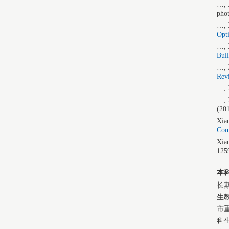
…, 
phot
…, X
Opti
…, 
Bull
…, X
Rev
…, 
…, 
(20
Xian
Com
Xia
125
本
长
生
市
科