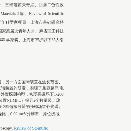
子、三维范霍夫奇点、巨圆二色性效
 3篇、Review of Scientific
国家重点研发计划青年科学家项目、上海市基础研究特
国家高层次青年人才、麻省理工科技
科学家奖、上海市35岁以下35人引
锁，另一方面国际装置在波长范围、
谱装置的研发，实现了兼容超导/电
置探测构型，实现强磁场下1-200
置NHMFL）提升2个数量级；③
原位圆偏振分辨的强磁场红外光谱。
噪比，0.02 meV分辨率，原位线/圆
troscopy.
Review of Scientific