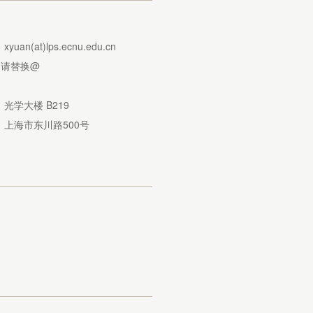
：
：
xyuan(at)lps.ecnu.edu.cn
请替换@
：
：
光学大楼 B219
：
上海市东川路500号