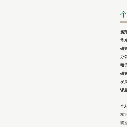
个
袁
华
研
办
电
研
发
课
个
2
研