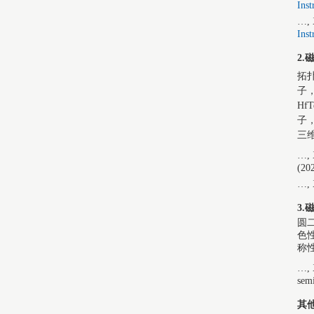
Inst
…, 
Inst
2
拓
子
H
子
三
…, 
(20
…, 
3
圆
色
称
…, 
sem
其