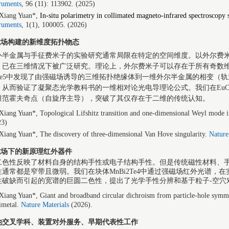
ruments
, 96 (11): 113902. (2025)
Xiang Yuan*,
In-situ polarimetry in collimated magneto-infrared spectroscopy 
ruments
,
1(1), 100005. (2026)
.磁场构建的新维度拓扑物态
扑半金属与手征费米子的实验研究通常局限在特定的空间维度。以外尔费
，已在三维情况下被广泛研究。理论上，外尔费米子可以存在于所有奇数
fTe5中发现了由强磁场诱导的三维拓扑绝缘体到一维外尔半金属的相变（
，从而验证了凝聚态光学教科书的一维相对论光电导理论公式。我们在EuCd
维范霍夫奇点（自旋序主导），突破了其仅存在于二维的传统认知。
Xiang Yuan*, Topological Lifshitz transition and one-dimensional Weyl mode 
23)
Xiang Yuan*, The discovery of three-dimensional Van Hove singularity.
Natur
.磁场下的新原理红外器件
二色性反映了材料自身的结构手性或电子结构手性。但是传统磁性材料、
性通常都是窄带且微弱。我们在块体MnBi2Te4中通过强磁场红外光谱，
性破缺而引起的宽谱的巨圆二色性，提出了光学手性分辨和基于粒子-空穴
Xiang Yuan*, Giant and broadband circular dichroism from particle-hole symm
imetal.
Nature Materials
(2026).
他交叉学科、装置对外服务、早期代表性工作