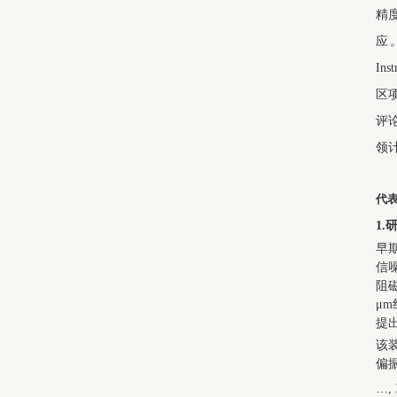
精
应。
In
区
评
领
代
1
早
信
阻
μ
提
该装
偏
…, X